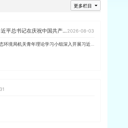
更多栏目
市生态环境局机关青年理论小组深入开展习近平党建思想和习近平总书记在庆祝中国共产党成立105周年大会上的重要讲话 精神专题学习研讨活动
2026-08-03
为持续加强青年干部理论武装，筑牢思想根基，近日，岳阳市生态环境局机关青年理论学习小组深入开展习近平党建思想和习近平总书记在庆祝中国共产党成立105周年大会上的重要讲话精神专题学习研讨活动。 活动现场 会议组织学习了习近平党建思想的核心要义，全文研读《习近平总书记在庆祝中国…
31