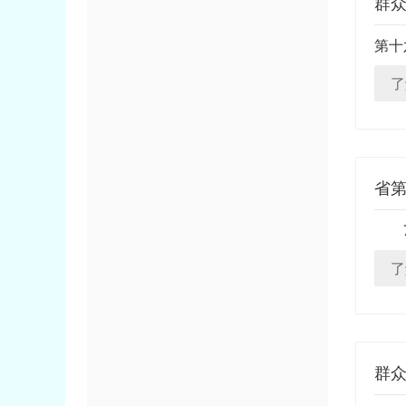
群众
第十
了
省
了
群