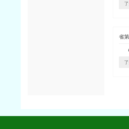
了
省
了