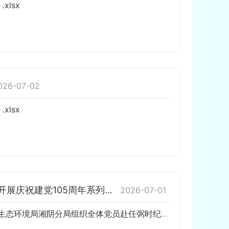
lsx
026-07-02
lsx
传承骆驼精神 守护碧水湘阴 ——岳阳市生态环境局湘阴分局开展庆祝建党105周年系列主题活动
2026-07-01
百年征程风华正茂，生态铁军初心如磐。6月30日上午，岳阳市生态环境局湘阴分局组织全体党员赴任弼时纪念馆开展红色集中主题党日，并同步召开庆祝中国共产党成立105周年暨“两优一先”表彰大会，以红色铸魂、以先进引路，激励全局党员汲取奋进力量，筑牢湘阴生态安全屏障。 上午9时，该局…