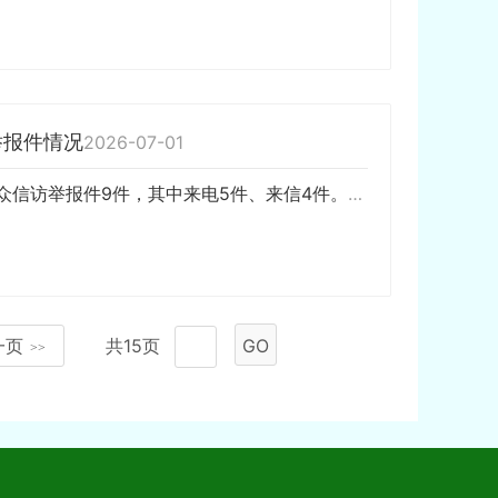
举报件情况
2026-07-01
6月29日，省第三生态环境保护督察组向岳阳市交办第十五批群众信访举报件9件，其中来电5件、来信4件。本批交办的信访举报件涉及平江县2件、湘阴县1件、汨罗市2件、岳阳楼区1件、云溪区1件、南湖新区1件、屈原管理区1件。涉及大气方面问题5件、水方面问题1件、噪声方面问题4件、其他…
一页
共15页
GO
>>