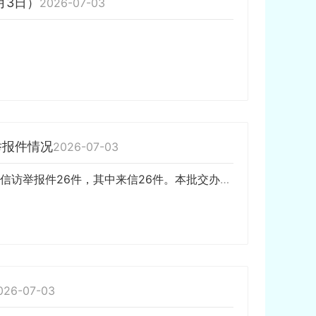
月3日）
2026-07-03
举报件情况
2026-07-03
7月3日，省第三生态环境保护督察组向岳阳市交办第十六批群众信访举报件26件，其中来信26件。本批交办的信访举报件涉及平江县4件、岳阳县4件、湘阴县4件、华容县4件、临湘市2件、汨罗市6件、云溪区1件、君山区1件。涉及大气方面问题7件、水方面问题21件、噪声方面问题1件、土壤方…
026-07-03