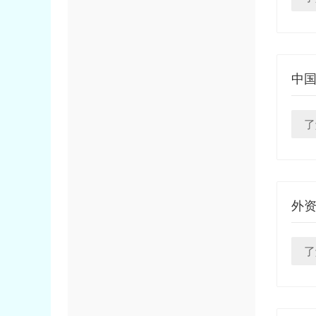
中
了
外资
了