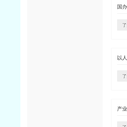
国办
了
以
了
产业