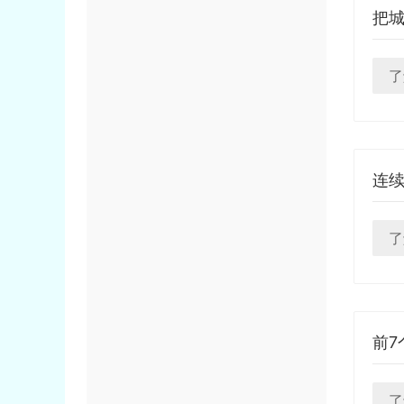
把
了
连
了
前7
了