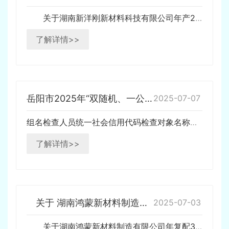
关于湖南新洋刚新材料科技有限公司年产250000台套钻具、钎杆等机械零部件项目变更 环境影响报告书的审批决定公示 根据建设项目环境影响评价审批程序的有关规定，经审查，2025年7月17日对湖南新洋刚新材料科技有限公司年产250000台套钻具、钎杆等机械零部件项目变更环境影…
了解详情>>
岳阳市2025年“双随机、一公开”第三季度污染源随机抽查
2025-07-07
组名检查人员统一社会信用代码检查对象名称经营场所/住所1组胡复兴徐志91430681663956783R汨罗市华鑫新材料有限公司汨罗市1组914306006940231000岳阳中力新材料有限公司君山区工业园1组91430681MA4RU9LT8P湖南炯铜科技有限公司汨罗市2组丁…
了解详情>>
关于 湖南鸿蒙新材料制造有限公司年复配3500吨生物酶制剂及1500吨酶制品助剂应用项目环境影响报告书的审批决定公示
2025-07-03
关于湖南鸿蒙新材料制造有限公司年复配3500吨生物酶制剂及1500吨酶制品助剂应用项目 环境影响报告书的审批决定公示 根据建设项目环境影响评价审批程序的有关规定，经审查，2025年7月3日对湖南鸿蒙新材料制造有限公司年复配3500吨生物酶制剂及1500吨酶制品助剂应用项目…