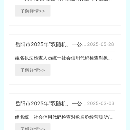
了解详情>>
岳阳市2025年“双随机、一公开”第二季度污染源随机抽查名单
2025-05-28
组名执法检查人员统一社会信用代码检查对象名称经营场所/住所1组丁岳飞刘霞丽91430600MA4QR5NR6J岳阳市三峡水环境综合治理有限责任公司岳阳县麻塘镇北湖村1组1组9143060059329041X4岳阳鼎格云天环保科技有限公司湖南岳阳绿色化工产业园1组1组9143060…
了解详情>>
岳阳市2025年“双随机、一公开”第一季度污染源随机抽查名单
2025-03-03
组名统一社会信用代码检查对象名称经营场所/住所1组石元选周鹏91430623774469611T湖南插旗菜业有限公司华容县插旗工业园1组12430600446159083M岳阳市社会福利院岳阳市岳阳楼区福颐路20号1组91430623687415658A华容县中环污水处理有限公司…
了解详情>>