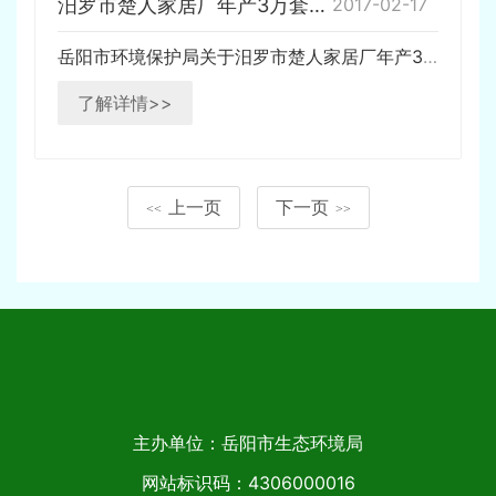
汨罗市楚人家居厂年产3万套木制家具整治项目审批公示
2017-02-17
岳阳市环境保护局关于汨罗市楚人家居厂年产3万套木制家具整治项目环境影响评价文件审批决定公告2017年2月17日根据建设项目环境影响评价审批程序的有关规定，经审查，2017年2月17日对汨罗市楚人家居厂年产3万套木制家具整治项目环境影响评价文件作出审批决定。现将作出的审批决定予以公…
了解详情>>
上一页
下一页
<<
>>
主办单位：岳阳市生态环境局
网站标识码：4306000016