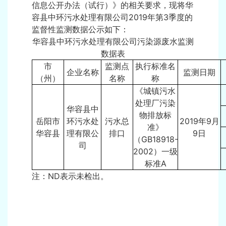
信息公开办法（试行）》的相关要求，现将华
容县中环污水处理有限公司2019年第3季度的
监督性监测数据公示如下：
华容县中环污水处理有限公司污染源废水监测
数据表
市
监测点
执行标准名
企业名称
监测日期
（州）
名称
称
《城镇污水
处理厂污染
华容县中
物排放标
岳阳市
环污水处
污水总
2019年9月
准》
华容县
理有限公
排口
9日
（GB18918-
司
2002）一级
标准A
注：ND表示未检出。