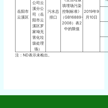
公司云
填埋场污染
溪分公
岳阳市
污水总
控制标准》
2019年9
司（岳
云溪区
排口
（GB16889-
月10日
阳市云
2008）表2
溪区罗
中的限值
家坳无
害化垃
圾处理
场）
注：ND表示未检出。