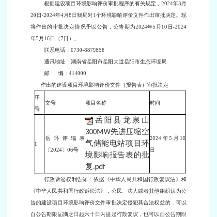
根据建设项目环境影响评价审批程序的有关规定，
202
4
年
3
月
20
日
-
2024年4
月
8
日我局对
1个环境影响评价文件作出审批决定。现
将作出的审批决定情况予以公告，公告期为202
4
年
5
月
10
日
-
2024
年5
月
16
日（
7日）。
联系电话：
0730-88798
58
通讯地址：湖南省岳阳市岳阳大道岳阳市生态环境局
邮
编：414000
作出的建设项目环境影响评价文件（报告表）审批决定
序
文号
项目名称
时间
号
岳阳县龙泉山
300MW先进压缩空
岳环评辐表
202
4
年5
月10
气储能电站项目环
1
〔
2024〕06
号
日
境影响报告表的批
复.pdf
行政诉讼权利告知：依据《中华人民共和国行政复议法》和
《中华人民共和国行政诉讼法》，公民、法人或者其他组织认为公
告的建设项目环境影响评价文件审批决定侵犯其合法权益的，可以
自公告期限届满之日起六十日内提起行政复议，也可以自公告期限