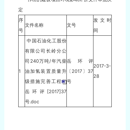
定
序
发文时
文件名称
文号
号
间
中国石油化工股份
有限公司长岭分公
司240万吨/年汽柴
岳环评
2017-3-
1
油加氢装置质量升
〔2017〕37
28
级措施完善工程
号
岳环评[2017]37
号.doc