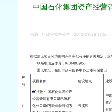
中国石化集团资产经营管
来源：行政审批办公室
2016-09-29 13:57
根据建设项目环境影响评价审批程序的有关规定，我
联系电话
及传真
：
0730-8882050
通讯地址：
岳阳市政府服务中心二楼环保窗口
序
项目名称
建设地点
建
号
报批 中国石化集团资产
中
经营管理有限公司巴陵石
资
1
化分公司6万吨年特种锂系
云溪区
有