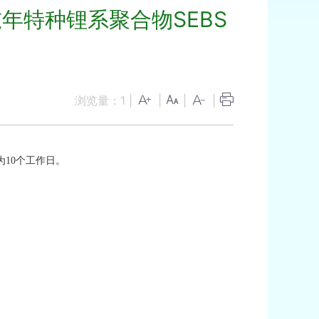
年特种锂系聚合物SEBS
浏览量：
1
|
|
|
|
为
10个工作日。